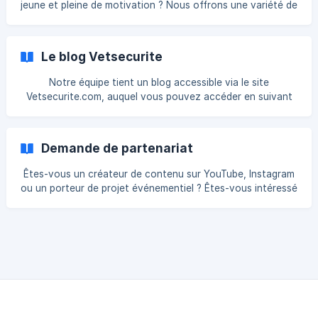
jeune et pleine de motivation ? Nous offrons une variété de
99f1fe6800/c9e9396e-da03-4c88-91b2-eaaaa4_dbpw
postes, allant de la préparation de commandes au service
marketing, en passant par le service client, le service
après-vente, le service des achats, et bien d'autres encore.
Le blog Vetsecurite
Il y en a pour tous les goûts ! N'hésitez pas à consulter nos
offres d'emplois et de stages disponibles sur notre site
Notre équipe tient un blog accessible via le site
web. Si l'une de ces opportun
Vetsecurite.com, auquel vous pouvez accéder en suivant
ce lien. Sur ce blog, vous découvrirez une variété d'articles
couvrant les sujets suivants : Sécurité ; Sécurité incendie ;
Militaire ; Forces de l'ordre ; Vêtements de travail ; Médical ;
Demande de partenariat
Loisirs en plein air ... Vous n'avez qu'à choisir la catégorie
qui vous intéresse pour commencer votre lecture. Pro
Êtes-vous un créateur de contenu sur YouTube, Instagram
ou un porteur de projet événementiel ? Êtes-vous intéressé
par un partenariat ? Nous sommes ravis de constater votre
intérêt envers notre site en ligne. Nous vous encourageons
à soumettre votre proposition par courrier électronique à
l'adresse indiquée ci-dessous. Nous étudierons
attentivement votre projet et votre demande. Merci ! ![]
(https://storage.crisp.chat/use