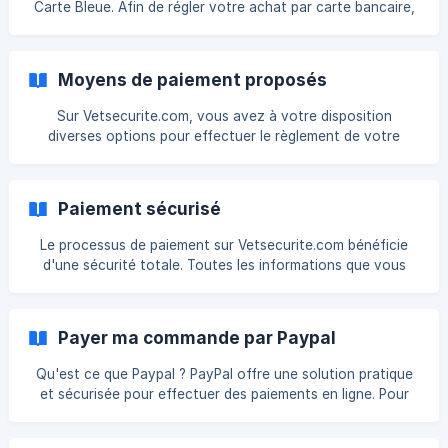
Carte Bleue. Afin de régler votre achat par carte bancaire,
veuillez indiquer : Le numéro de votre carte bancaire ; Le
nom du titulaire de la carte ; La date de validité ; Le
cryptogramme visuel qui correspond aux 3 ou 4 chiffres
Moyens de paiement proposés
situés au dos de votre carte. Si vous retournez vos
articles, le montant corre
Sur Vetsecurite.com, vous avez à votre disposition
diverses options pour effectuer le règlement de votre
commande. Tous ces modes de paiement sont sécurisés et
ne comportent aucun frais supplémentaire : Carte bancaire
: Vous pouvez utiliser Visa, MasterCard, American Express
Paiement sécurisé
et Carte Bleue ( consultez la section Payer par carte
bancaire ) ; PayPal : Vous avez
Le processus de paiement sur Vetsecurite.com bénéficie
d'une sécurité totale. Toutes les informations que vous
fournissez lors de votre paiement sont soigneusement
préservées et encodées grâce au protocole SSL (Secure
Sockets Layer). Nous n’avons en aucun cas accès à vos
Payer ma commande par Paypal
données bancaires, celles-ci sont transmises de façon
codée et sécurisée directement à notre établissement
Qu'est ce que Paypal ? PayPal offre une solution pratique
financier. Pour simplifier vos futures transactions,
et sécurisée pour effectuer des paiements en ligne. Pour
[Vetsecurite.com](https://
utiliser PayPal, il vous suffit de vous identifier en utilisant
votre adresse électronique et votre mot de passe PayPal.