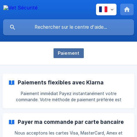
Paiement
Paiements flexibles avec Klarna
Paiement immédiat Payez instantanément votre
commande. Votre méthode de paiement préférée est
présélectionnée pour un paiement rapide et sécurisé.
Paiement en trois fois sans frais par carte bancaire Payez
en 3 mensualités sans frais à partir de 70€ d'achat et
Payer ma commande par carte bancaire
jusqu'à 1500€. Faites le premier versement le jour de votre
commande puis votre carte sera automatiquem
Nous acceptons les cartes Visa, MasterCard, Amex et