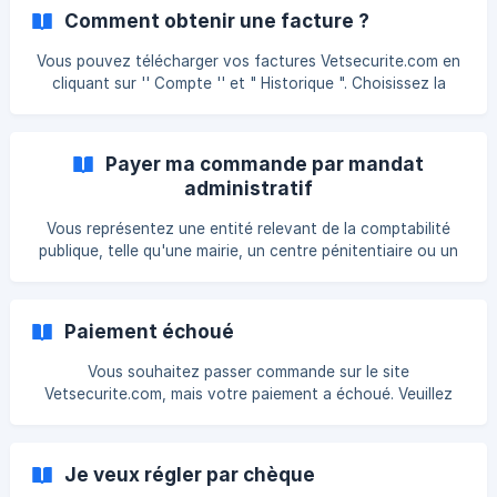
PayPal assure la sécurité de vos informations bancaires en
Comment obtenir une facture ?
les cryptant et en les protégeant, et il ne les communique
jamais aux destinataires de vos paiements. Cela signifie que
Vous pouvez télécharger vos factures Vetsecurite.com en
lorsque vous effectuez des achats en ligne depuis votre
cliquant sur '' Compte '' et " Historique ". Choisissez la
ordinateur ou votr
commande en question et cliquez sur " Télécharger " Vous
pourrez alors imprimer votre facture.
Payer ma commande par mandat
administratif
Vous représentez une entité relevant de la comptabilité
publique, telle qu'une mairie, un centre pénitentiaire ou un
hôpital, et vous avez l'intention d'utiliser un Mandat
Administratif pour effectuer un paiement. Voici la
procédure à suivre : Créez un compte client ; Demandez un
Paiement échoué
devis. Si les articles sont en stock, suivez la [procédure de
devis](https://help.vetsecurite.com/fr/article/demande-de-
Vous souhaitez passer commande sur le site
devi
Vetsecurite.com, mais votre paiement a échoué. Veuillez
noter que nous ne disposons pas des informations
relatives à la cause précise de l'échec de votre paiement.
Dans la plupart des cas, il est nécessaire de contacter
Je veux régler par chèque
votre banque afin de résoudre les problèmes de paiement.