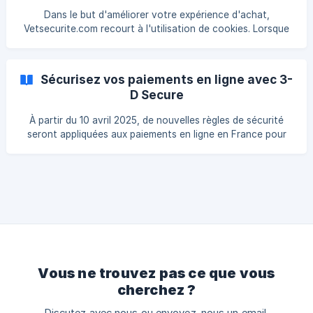
Dans le but d'améliorer votre expérience d'achat,
Vetsecurite.com recourt à l'utilisation de cookies. Lorsque
vous effectuez un paiement par carte bancaire sur
Vetsecurite.com, vous avez la possibilité de sauvegarder
les informations de votre carte. Ce processus est
Sécurisez vos paiements en ligne avec 3-
entièrement sécurisé, visant à vous faire gagner du temps
D Secure
lors de vos futures commandes. Vos données b
À partir du 10 avril 2025, de nouvelles règles de sécurité
seront appliquées aux paiements en ligne en France pour
protéger davantage vos transactions par carte bancaire.
Ces nouvelles mesures ont pour but de renforcer la
sécurité et de limiter les tentatives de fraude. Qu'est-ce
que le 3-D Secure ? Le 3-D Secure est un protocole de
sécurité utilisé pour protéger les paiements en ligne. Lors
d'une transaction, une étape supplémentaire de
vérification permet de garantir que le paiement est
Vous ne trouvez pas ce que vous
cherchez ?