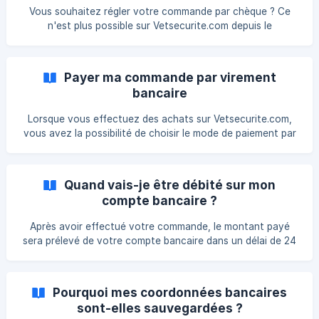
Si vous avez reçu notre e-mail de confirmation, cela
Vous souhaitez régler votre commande par chèque ? Ce
signifie que le paiement a été accepté, que vous avez été
n'est plus possible sur Vetsecurite.com depuis le
débité et que votre commande a été
1er décembre 2015. Découvrez tous nos autres modes de
paiement ici !
Payer ma commande par virement
bancaire
Lorsque vous effectuez des achats sur Vetsecurite.com,
vous avez la possibilité de choisir le mode de paiement par
virement bancaire. Voici comment procéder : Ajoutez les
articles que vous souhaitez acheter à votre panier d'achat
; Une fois que vous avez renseigné votre adresse de
Quand vais-je être débité sur mon
livraison et choisi le mode de livraison, sélectionnez
compte bancaire ?
l'option "* Payer par virement bancaire". ![]
(https://storage.crisp.chat/users/helpdesk/website/b43a641
Après avoir effectué votre commande, le montant payé
950842800/9e6a4
sera prélevé de votre compte bancaire dans un délai de 24
à 48 heures. A noter : Si vous avez opté pour un règlement
par virement bancaire, vous serez débité immédiatement
ou sous 24 heures. Cependant, du côté de notre
Pourquoi mes coordonnées bancaires
entreprise, nou
sont-elles sauvegardées ?