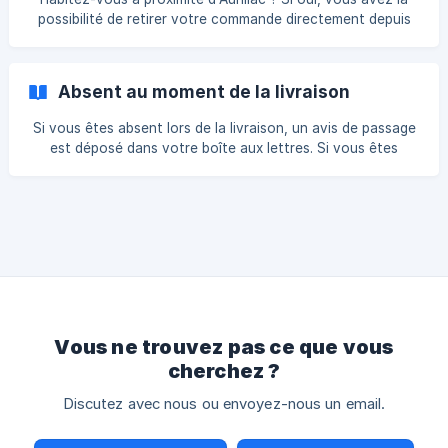
votre colis en point relais/bureau de Poste/consigne Pick
possibilité de retirer votre commande directement depuis
Up Sachez que ceci est entièr
notre dépôt. Voici comment profiter de notre service de
livraison en Retrait Dépôt : Assurez-vous de renseigner une
adresse située dans le Cantal ( 15 ) lors de votre
Absent au moment de la livraison
commande. Lorsque vous choisissez votre mode de
livraison, vous verrez l'option " Retrait Dépôt
Si vous êtes absent lors de la livraison, un avis de passage
VETSECURITE.com sous 2H" que vous pourrez sélectionner
est déposé dans votre boîte aux lettres. Si vous êtes
: ![](https://storage.crisp.chat/users/helpd
absent lors de la livraison de votre colis, un avis de
passage sera déposé dans votre boîte aux lettres. Sur cet
avis de passage, vous trouverez la date de la tentative de
livraison et l'adresse du bureau de poste où vous pourrez
retirer votre colis. Pour récupérer votre colis, rendez-vous
au bureau de poste indiqué en apportant avec vous l'avis
de passage et une pièce d'ident
Vous ne trouvez pas ce que vous
cherchez ?
Discutez avec nous ou envoyez-nous un email.