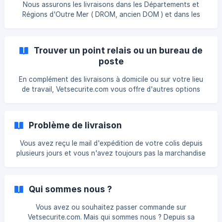
", alors votre commande sera expédiée à la fin de ce délai.
Nous assurons les livraisons dans les Départements et
Nous comprenons l'importance que vous attachez au coût
Régions d'Outre Mer ( DROM, ancien DOM ) et dans les
de la livraison. Aussi, **dès 79.
Collectivités d'Outre Mer ( COM, ancien TOM ) via GLS. Les
frais de livraison pour les envois vers l'Outre-Mer s'élèvent
à 120,00€ HT. Ce montant inclut les frais de douane à
Trouver un point relais ou un bureau de
l'export ainsi que le dédouanement à l'import. Les
poste
départements concernés sont donc : La Guadeloupe La
Martinique La Guyane La Réunion Saint-Barthélemy Saint
En complément des livraisons à domicile ou sur votre lieu
Martin La Polynésie Française Wal
de travail, Vetsecurite.com vous offre d'autres options
pour la réception ou le retour de vos articles. Vous avez la
possibilité de choisir une livraison en bureau de poste, en
point de retrait ou en pick-up station. Livraison en bureau
Problème de livraison
de poste : Lors de votre commande, vous pouvez choisir le
bureau de poste de votre préférence. [Localisez celui le
Vous avez reçu le mail d'expédition de votre colis depuis
plus près de chez vous ici](https://www.lapost
plusieurs jours et vous n'avez toujours pas la marchandise
? Dans un premier temps, nous vous encourageons à
vérifier l'avancement de votre livraison en utilisant le
numéro de suivi sur le site du transporteur : Colissimo -
Qui sommes nous ?
Chronopost - GLS. Si cela ne donne aucun résultat, il est
possible que vot
Vous avez ou souhaitez passer commande sur
Vetsecurite.com. Mais qui sommes nous ? Depuis sa