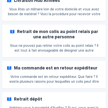
Livraison Hub Armées
l’ouverture des livraisons vers l’Espagne, l’Italie et le
Portugal via GLS. ${color}[#f90101](Dans tous les pays
Vous êtes un militaire loin de votre domicile et vous avez
hors France métropolitaine et DROM-COM, l'achat
besoin de matériel ? Voici la procédure pour recevoir votre
d'articles nécessitant la présentation d'une carte
commande Vetsecurite.com par l'intermédiaire du service
professionnelle n
de livraison par Hub Armées ! Les envois à destination d'une
adresse militaire sont expédiés via Colissimo Suivi. La durée
Retrait de mon colis au point relais par
de livraison peut parfois être rallongée en raison
une autre personne
Vous ne pouvez pas retirer votre colis au point relais ? Il
est tout à fait envisageable de désigner une autre
personne pour retirer votre colis en point relais. Cette
dernière devra présenter sa propre pièce d'identité, telle
qu'une carte d'identité, un passeport ou un permis de
Ma commande est en retour expéditeur
conduire, ainsi que la pièce d'identité du destinataire du
colis (soit l'original, soit une copie).
Votre commande est en retour expéditeur. Que faire ? Il
existe plusieurs raisons pour lesquelles un colis peut être
retourné à l'expéditeur, et ces raisons peuvent varier,
notamment : L'adresse de livraison que vous avez fournie
est incorrecte (nous vous encourageons à vérifier
Retrait dépôt
attentivement vos informations de livraison). le livreur n'a
pas pu trouvé votre adresse vous n'avez pas récupérer
Habitez-vous à proximité d'Aurillac ? Si oui, vous avez la